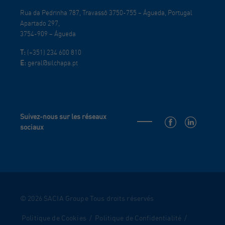
Rua da Pedrinha 787, Travassô 3750-755 – Águeda, Portugal
Apartado 297,
3754-909 – Águeda
T:
(+351) 234 600 810
E:
geral@silchapa.pt
Suivez-nous sur les réseaux
sociaux
© 2026 SACIA Groupe Tous droits réservés
Politique de Cookies
/
Politique de Confidentialité
/