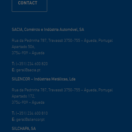
CONTACT
SACIA, Comércio e Indústria Automóvel, SA
Rua da Pedrinha 787, Travassô 3750-755 – Águeda, Portugal
Apartado 506,
3754-909 – Águeda
T:
(+351) 234 600 820
E:
geral@sacia.pt
SILENCOR – Indústrias Metálicas, Lda
Rua da Pedrinha 787, Travassô 3750-755 – Águeda, Portugal
Apartado 172,
3754-909 – Águeda
T:
(+351) 234 600 810
E:
geral@silencor.pt
SILCHAPA, SA