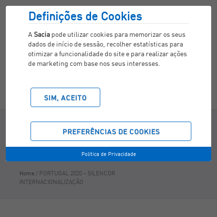
Definições de Cookies
A
Sacia
pode utilizar cookies para memorizar os seus
dados de início de sessão, recolher estatísticas para
otimizar a funcionalidade do site e para realizar ações
de marketing com base nos seus interesses.
SIM, ACEITO
PORTUGAL 2020 - SILENCOR
PREFERÊNCIAS DE COOKIES
INTERNACIONALIZAÇÃO
Política de Privacidade
Home
/
PORTUGAL 2020 – SILENCOR
INTERNACIONALIZAÇÃO