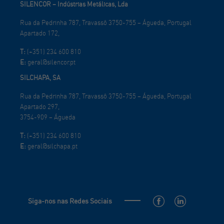
SILENCOR – Indústrias Metálicas, Lda
Rua da Pedrinha 787, Travassô 3750-755 – Águeda, Portugal
Apartado 172,
T:
(+351) 234 600 810
E:
geral@silencor.pt
SILCHAPA, SA
Rua da Pedrinha 787, Travassô 3750-755 – Águeda, Portugal
Apartado 297,
3754-909 – Águeda
T:
(+351) 234 600 810
E:
geral@silchapa.pt
Siga-nos nas Redes Sociais