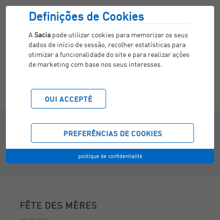
Definições de Cookies
A
Sacia
pode utilizar cookies para memorizar os seus
dados de início de sessão, recolher estatísticas para
otimizar a funcionalidade do site e para realizar ações
de marketing com base nos seus interesses.
OUI ACCEPTÉ
NOUVELLES
PREFERÊNCIAS DE COOKIES
politique de confidentialité
Home
/
Nouvelles
/
Fête des Mères
FÊTE DES MÈRES