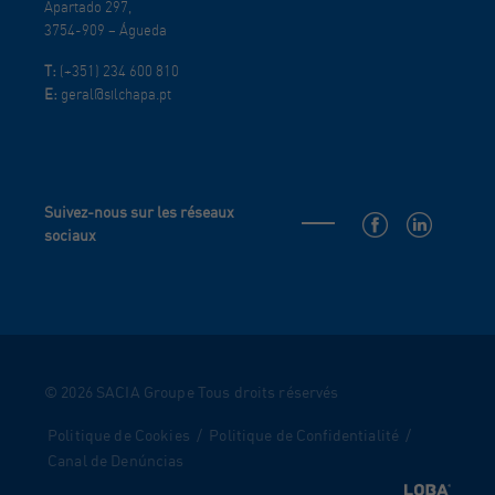
Apartado 297,
3754-909 – Águeda
T:
(+351) 234 600 810
E:
geral@silchapa.pt
Suivez-nous sur les réseaux
sociaux
© 2026 SACIA Groupe Tous droits réservés
Politique de Cookies
/
Politique de Confidentialité
/
Canal de Denúncias