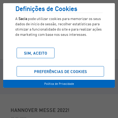
Definições de Cookies
A
Sacia
pode utilizar cookies para memorizar os seus
dados de início de sessão, recolher estatísticas para
otimizar a funcionalidade do site e para realizar ações
de marketing com base nos seus interesses.
SIM, ACEITO
NOTÍCIAS
PREFERÊNCIAS DE COOKIES
Política de Privacidade
Home
/
Notícias
/
Hannover Messe 2022!
HANNOVER MESSE 2022!