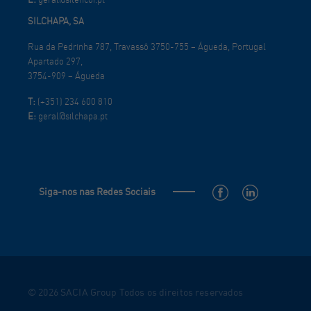
SILCHAPA, SA
Rua da Pedrinha 787, Travassô 3750-755 – Águeda, Portugal
Apartado 297,
3754-909 – Águeda
T:
(+351) 234 600 810
E:
geral@silchapa.pt
Siga-nos nas Redes Sociais
© 2026 SACIA Group Todos os direitos reservados